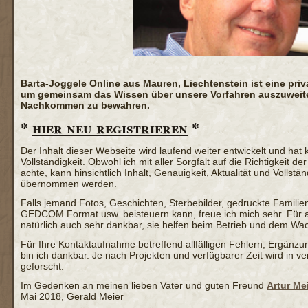
Barta-Joggele Online aus Mauren, Liechtenstein ist eine priv
um gemeinsam das Wissen über unsere Vorfahren auszuweiten
Nachkommen zu bewahren.
*
hier neu registrieren
*
Der Inhalt dieser Webseite wird laufend weiter entwickelt und hat
Vollständigkeit. Obwohl ich mit aller Sorgfalt auf die Richtigkeit de
achte, kann hinsichtlich Inhalt, Genauigkeit, Aktualität und Vollst
übernommen werden.
Falls jemand Fotos, Geschichten, Sterbebilder, gedruckte Famili
GEDCOM Format usw. beisteuern kann, freue ich mich sehr. Für
natürlich auch sehr dankbar, sie helfen beim Betrieb und dem Wac
Für Ihre Kontaktaufnahme betreffend allfälligen Fehlern, Ergä
bin ich dankbar. Je nach Projekten und verfügbarer Zeit wird in 
geforscht.
Im Gedenken an meinen lieben Vater und guten Freund
Artur Me
Mai 2018, Gerald Meier