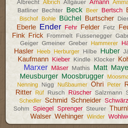
Amann
Albrecht
Allgäuer
Albrich
Amma
Beck
Bertsch
Batliner
Bechter
Beer
Büchel
Burtscher
Di
Bischof
Bohle
Ender
Eberle
Felder
Fe
Fehr
Fetz
Fink
Frick
Frommelt
Fussenegger
Gabr
H
Geiger
Gmeiner
Greber
Hammerer
Huber
Hasler
Hilbe
J
Heeb
Herburger
Kaufmann
Koh
Kieber
Kindle
Klocker
Marxer
Matt
Maye
Mäser
Mathis
Meusburger
Moosbrugger
Moosm
Öhri
R
Nigg
Nenning
Nußbaumer
Peter
Ritter
Rüscher
Rusch
Salzmann
Rüf
Schmid
Schneider
Schwärz
Schedler
Thurn
Spiegel
Sprenger
Sohm
Steurer
Walser
Wehinger
Wohlw
Winder