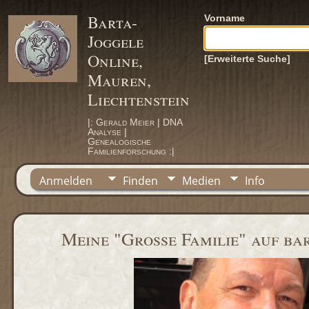
Barta-
Vorname
Joggele
Online,
[Erweiterte Suche]
Mauren,
Liechtenstein
|: Gerald Meier | DNA
Analyse |
Genealogische
Familienforschung :|
Anmelden
Finden
Medien
Info
Meine "Grosse Familie" auf bar